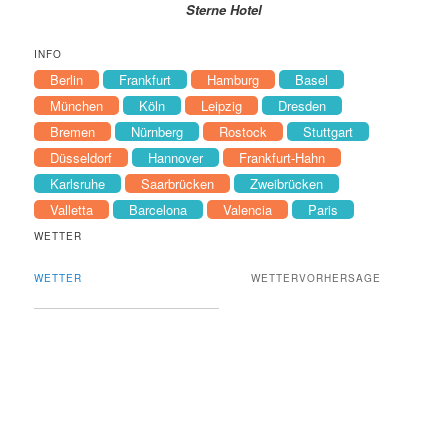
Sterne Hotel
INFO
Berlin
Frankfurt
Hamburg
Basel
München
Köln
Leipzig
Dresden
Bremen
Nürnberg
Rostock
Stuttgart
Düsseldorf
Hannover
Frankfurt-Hahn
Karlsruhe
Saarbrücken
Zweibrücken
Valletta
Barcelona
Valencia
Paris
WETTER
WETTER
WETTERVORHERSAGE