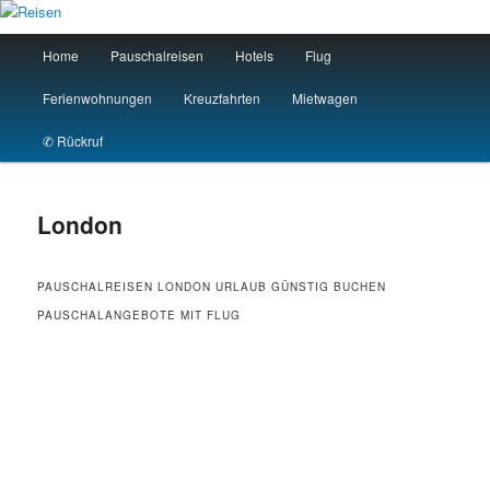
Skip
to
Main
Home
Pauschalreisen
Hotels
Flug
primary
menu
content
Reisen
Ferienwohnungen
Kreuzfahrten
Mietwagen
✆ Rückruf
London
PAUSCHALREISEN LONDON URLAUB GÜNSTIG BUCHEN
PAUSCHALANGEBOTE MIT FLUG